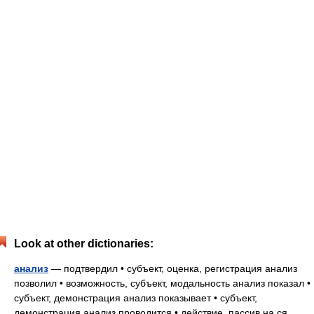
Look at other dictionaries:
анализ
— подтвердил • субъект, оценка, регистрация анализ
позволил • возможность, субъект, модальность анализ показал •
субъект, демонстрация анализ показывает • субъект,
демонстрация анализ проводится • действие, пассив на ся